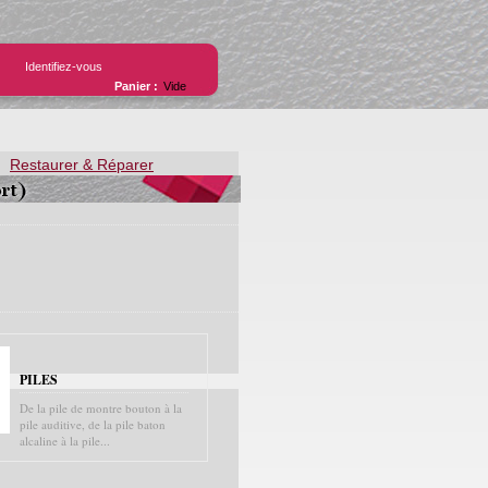
Identifiez-vous
Panier :
Vide
Restaurer & Réparer
e Cuir
PILES
De la pile de montre bouton à la
pile auditive, de la pile baton
alcaline à la pile...