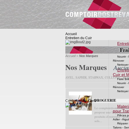
Accueil
Entretien du Cuir
Entret
Chaussu
Faire Bri
Accueil
>
Nos Marques
Nourrir -
Rénover
Nos Marques
Nettoyer
Aucun
Entret
Cuir et 
AVEL, SAPHIR, STARWAX, COLLONIL, BAMA
Faire Bri
Nourrir -
Rénover
Nettoyer
DROGUERIE
Cordonnerie - Clefs
Materi
Le comptoirdostrevant vo
pour Trav
propose une large gamme
Pièces p
produits d'entretien : pou
Adler - Aigui
sols...
Réparer 
Talons - Se