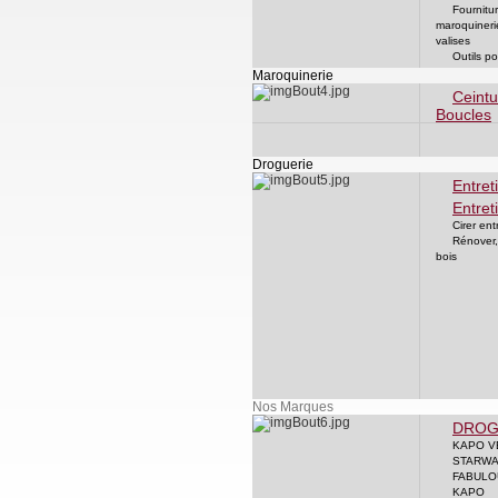
Fournitu
maroquineri
valises
Outils po
Maroquinerie
Ceintu
Boucles
Droguerie
Entret
Entret
Cirer ent
Rénover, 
bois
Nos Marques
DROG
KAPO V
STARW
FABULO
KAPO