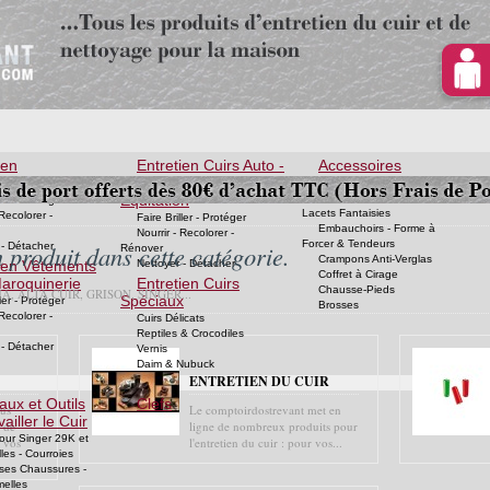
ien
Entretien Cuirs Auto -
Accessoires
res
Ameublement &
l
Semelles
Equitation
Lacets pour Chaussures -
ller - Protéger
Lacets Fantaisies
 Recolorer -
Faire Briller - Protéger
Embauchoirs - Forme à
Nourrir - Recolorer -
Forcer & Tendeurs
 - Détacher
 produit dans cette catégorie.
Rénover
Crampons Anti-Verglas
ien Vêtements
Nettoyer - Détacher
Coffret à Cirage
Maroquinerie
Entretien Cuirs
Chausse-Pieds
, ALTA CUIR, GRISON, SINGER...
Spéciaux
ller - Protéger
Brosses
 Recolorer -
Cuirs Délicats
Reptiles & Crocodiles
 - Détacher
Vernis
Daim & Nubuck
ENTRETIEN DU CUIR
aux et Outils
Clefs
us
Le comptoirdostrevant met en
ailler le Cuir
 de
ligne de nombreux produits pour
our Singer 29K et
r vos
l'entretien du cuir : pour vos...
lles - Courroies
ses Chaussures -
melles