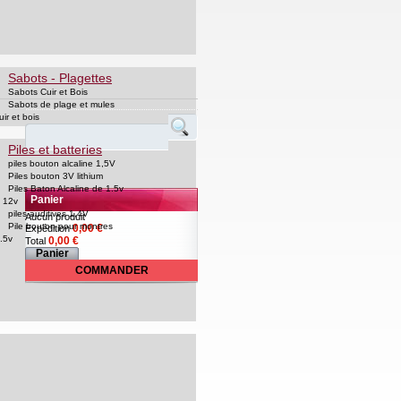
Sabots - Plagettes
Sabots Cuir et Bois
Sabots de plage et mules
uir et bois
Piles et batteries
piles bouton alcaline 1,5V
Piles bouton 3V lithium
Piles Baton Alcaline de 1.5v
Panier
 12v
piles auditives 1,4V
Aucun produit
Pile bouton pour montres
0,00 €
Expédition
.5v
0,00 €
Total
Panier
COMMANDER