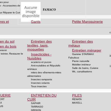
res pour
e - Accessoires de
FAMACO
ur Réparer le Cuir
res et
Gants
Petite Maroquinerie
c
ien du sol
Entretien des
Entretien des
textiles, tapis,
métaux
ien du bois
moquettes
Entretien ménager
retenir
teinter, Restaurer le
Insecticides -
Gamme STARWAX
à
Nuisibles
Fabulous
Pierre naturelle
acariens et puces
Mobilier intérieur
Anti-nuisibles et Répulsifs
1
Salle de bains, Cuisine
animaux
Wc, canalisations
mites des vêtements-mites
alimentaires
Insectes rampants
Insectes volants
Tous insectes
UERIE
ENTRETIEN DU
PILES
CUIR
ERT
RENATA
AX
MAXELL
SAPHIR
US
TARRAGO
GRISON