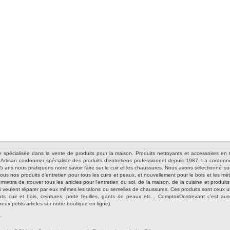
e spécialisée dans la vente de produits pour la maison. Produits nettoyants et accessoires en t
re Artisan cordonnier spécialiste des produits d’entretiens professionnel depuis 1987. La cordo
ans nous pratiquons notre savoir faire sur le cuir et les chaussures. Nous avons sélectionné sur c
 tous nos produits d'entretien pour tous les cuirs et peaux, et nouvellement pour le bois et les 
mettra de trouver tous les articles pour l'entretien du sol, de la maison, de la cuisine et produi
ui veulent réparer par eux mêmes les talons ou semelles de chaussures. Ces produits sont ceux uti
ts cuir et bois, ceintures, porte feuilles, gants de peaux etc... ComptoirDostrevant c’est a
ux petits articles sur notre boutique en ligne).