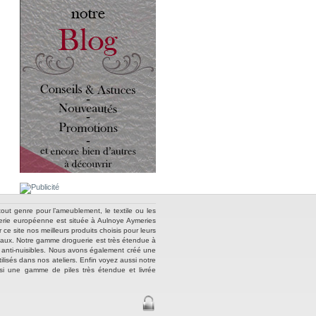
out genre pour l’ameublement, le textile ou les
nnerie européenne est située à Aulnoye Aymeries
e site nos meilleurs produits choisis pour leurs
métaux. Notre gamme droguerie est très étendue à
ts anti-nuisibles. Nous avons également créé une
lisés dans nos ateliers. Enfin voyez aussi notre
ussi une gamme de piles très étendue et livrée