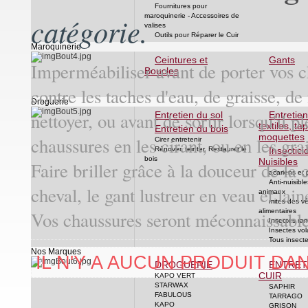
Fournitures pour
maroquinerie - Accessoires de
catégorie.
valises
Outils pour Réparer le Cuir
Maroquinerie
Ceintures et
Gants
Imperméabiliser avant de porter vos ch
Boucles
contre les taches d'eau, de graisse, de
Droguerie
nettoyer, ou avant de sortir lorsqu'il p
Entretien du sol
Entretie
textiles, tap
Entretien du bois
moquettes
chaussures en les cirant, ou en les gr
Cirer entretenir
Rénover, teinter, Restaurer le
Insectici
bois
Nuisibles
Faire briller grâce à la douceur de la 
acariens et
Anti-nuisible
cheval, le gant lustreur en veau et lai
animaux
mites des v
alimentaires
Vos chaussures seront méconnaissables
Insectes ra
Insectes vol
Tous insect
Nos Marques
IL N'Y A AUCUN PRODUIT DA
DROGUERIE
ENTRET
CUIR
KAPO VERT
STARWAX
SAPHIR
FABULOUS
TARRAGO
KAPO
GRISON