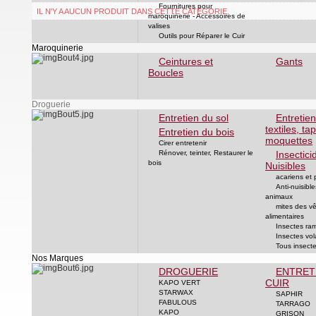
Fournitures pour
IL N'Y A AUCUN PRODUIT DANS CETTE CATÉGORIE.
maroquinerie - Accessoires de
valises
Outils pour Réparer le Cuir
Maroquinerie
Ceintures et
Gants
Boucles
Droguerie
Entretien du sol
Entretie
textiles, tap
Entretien du bois
moquettes
Cirer entretenir
Rénover, teinter, Restaurer le
Insectici
bois
Nuisibles
acariens et
Anti-nuisible
animaux
mites des v
alimentaires
Insectes ra
Insectes vol
Tous insect
Nos Marques
DROGUERIE
ENTRET
CUIR
KAPO VERT
STARWAX
SAPHIR
FABULOUS
TARRAGO
KAPO
GRISON