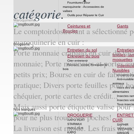
Fournitures pour
maroquinerie - Accessoires de
catégorie.
valises
Outils pour Réparer le Cuir
Maroquinerie
Ceintures et
Gants
Le comptoirdostrevant a sélectionné p
Boucles
maroquinerie en cuir :
Droguerie
Porte monnaie crapaud en cuir de vache
Entretien du sol
Entretie
textiles, tap
Entretien du bois
moquettes
monnaie; Porte monnaies et portes ca
Cirer entretenir
Rénover, teinter, Restaurer le
Insectici
bois
Nuisibles
petits prix; Bourse en cuir de fabricati
acariens et
Anti-nuisible
pratique; Divers porte feuilles pour 
animaux
mites des v
alimentaires
chéquier, porte cartes de crédit...
Insectes ra
Insectes vol
Mais aussi porte étiquette valise pour 
Tous insect
Nos Marques
pour ne plus trouer ses poches!
DROGUERIE
ENTRET
CUIR
KAPO VERT
STARWAX
La livraison est rapide. Les frais de po
SAPHIR
FABULOUS
TARRAGO
KAPO
GRISON