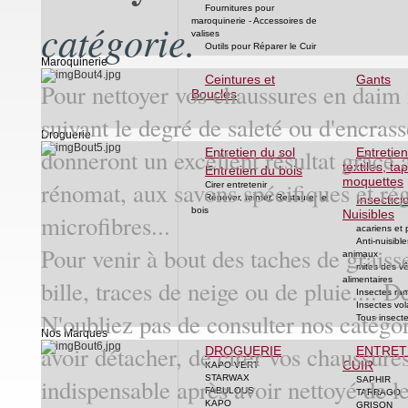
Fournitures pour
maroquinerie - Accessoires de
catégorie.
valises
Outils pour Réparer le Cuir
Maroquinerie
Ceintures et
Gants
Pour nettoyer vos chaussures en daim nu
Boucles
suivant le degré de saleté ou d'encras
Droguerie
donneront un excellent résultat grâce
Entretien du sol
Entretie
textiles, tap
Entretien du bois
moquettes
rénomat, aux savons spécifiques et r
Cirer entretenir
Rénover, teinter, Restaurer le
Insectici
bois
Nuisibles
microfibres...
acariens et
Anti-nuisible
Pour venir à bout des taches de graiss
animaux
mites des v
alimentaires
bille, traces de neige ou de pluie.... D
Insectes ra
Insectes vol
N'oubliez pas de consulter nos catégo
Tous insect
Nos Marques
avoir détacher, de cirer vos chaussur
DROGUERIE
ENTRET
CUIR
KAPO VERT
STARWAX
indispensable après avoir nettoyé de l
SAPHIR
FABULOUS
TARRAGO
KAPO
GRISON