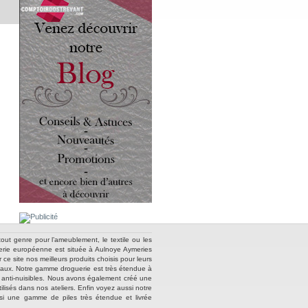
out genre pour l’ameublement, le textile ou les
nnerie européenne est située à Aulnoye Aymeries
e site nos meilleurs produits choisis pour leurs
métaux. Notre gamme droguerie est très étendue à
ts anti-nuisibles. Nous avons également créé une
lisés dans nos ateliers. Enfin voyez aussi notre
ussi une gamme de piles très étendue et livrée