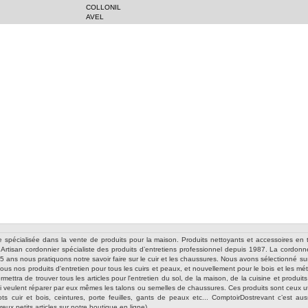
COLLONIL
AVEL
e spécialisée dans la vente de produits pour la maison. Produits nettoyants et accessoires en t
re Artisan cordonnier spécialiste des produits d’entretiens professionnel depuis 1987. La cordo
ans nous pratiquons notre savoir faire sur le cuir et les chaussures. Nous avons sélectionné sur c
 tous nos produits d'entretien pour tous les cuirs et peaux, et nouvellement pour le bois et les 
mettra de trouver tous les articles pour l'entretien du sol, de la maison, de la cuisine et produi
ui veulent réparer par eux mêmes les talons ou semelles de chaussures. Ces produits sont ceux uti
ts cuir et bois, ceintures, porte feuilles, gants de peaux etc... ComptoirDostrevant c’est a
ux petits articles sur notre boutique en ligne).