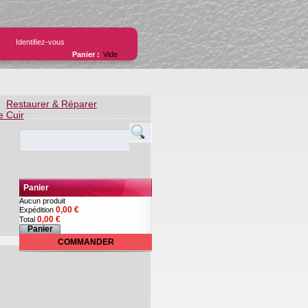
Identifiez-vous
Panier :
Vide
Restaurer & Réparer
e Cuir
Panier
Aucun produit
0,00 €
Expédition
0,00 €
Total
Panier
COMMANDER