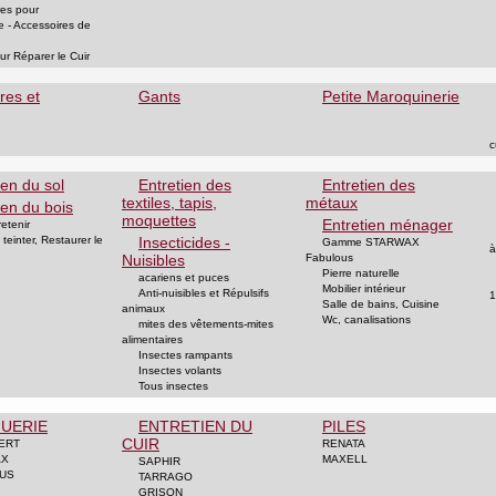
res pour
e - Accessoires de
ur Réparer le Cuir
res et
Gants
Petite Maroquinerie
c
ien du sol
Entretien des
Entretien des
textiles, tapis,
métaux
ien du bois
moquettes
Entretien ménager
retenir
teinter, Restaurer le
Insecticides -
Gamme STARWAX
à
Nuisibles
Fabulous
Pierre naturelle
acariens et puces
Mobilier intérieur
Anti-nuisibles et Répulsifs
1
Salle de bains, Cuisine
animaux
Wc, canalisations
mites des vêtements-mites
alimentaires
Insectes rampants
Insectes volants
Tous insectes
UERIE
ENTRETIEN DU
PILES
CUIR
ERT
RENATA
AX
MAXELL
SAPHIR
US
TARRAGO
GRISON