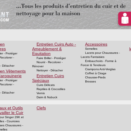
ien
Entretien Cuirs Auto -
Accessoires
res
Ameublement &
l
Semelles
Equitation
Lacets pour Chaussures -
ller - Protéger
Lacets Fantaisies
 Recolorer -
Faire Briller - Protéger
Embauchoirs - Forme à
Nourrir - Recolorer -
Forcer & Tendeurs
 - Détacher
Rénover
Crampons Anti-Verglas
ien Vêtements
Nettoyer - Détacher
Coffret à Cirage
Maroquinerie
Entretien Cuirs
Chausse-Pieds
Spéciaux
ller - Protéger
Brosses
 Recolorer -
Cuirs Délicats
Reptiles & Crocodiles
 - Détacher
Vernis
Daim & Nubuck
aux et Outils
Clefs
ailler le Cuir
our Singer 29K et
lles - Courroies
ses Chaussures -
melles