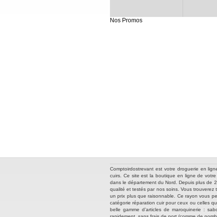
Nos Promos
Comptoirdostrevant est votre droguerie en lign
cuirs. Ce site est la boutique en ligne de vot
dans le département du Nord. Depuis plus de 25 
qualité et testés par nos soins. Vous trouverez
un prix plus que raisonnable. Ce rayon vous per
catégorie réparation cuir pour ceux ou celles q
belle gamme d’articles de maroquinerie : sabo
rapidement, sans frais de port (comme de nombre