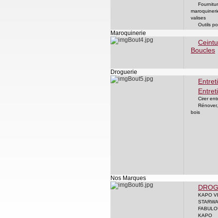
Fournitu
maroquineri
valises
Outils po
Maroquinerie
Ceintu
Boucles
Droguerie
Entret
Entret
Cirer ent
Rénover, 
bois
Nos Marques
DROG
KAPO V
STARW
FABULO
KAPO