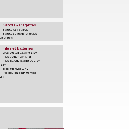
Sabots - Plagettes
Sabots Cuir et Bois
Sabots de plage et mules
uir et bois
Piles et batteries
piles bouton alcaline 1,5V
Piles bouton 3V lithium
Piles Baton Alcaline de 1.5v
 12v
piles auditives 1,4V
Pile bouton pour montres
.5v