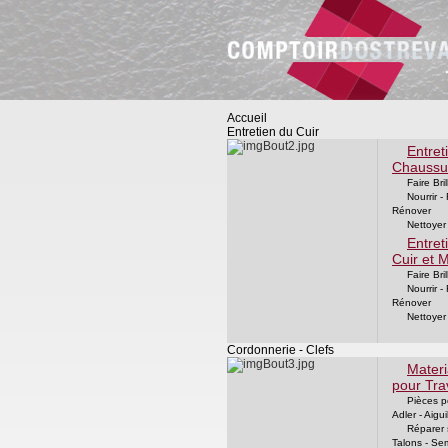
Accueil
Entretien du Cuir
Entret
Chaussu
Faire Bri
Nourrir -
Rénover
Nettoyer
Entret
Cuir et 
Faire Bri
Nourrir -
Rénover
Nettoyer
Cordonnerie - Clefs
Materi
pour Trav
Pièces p
Adler - Aigui
Réparer 
Talons - Se